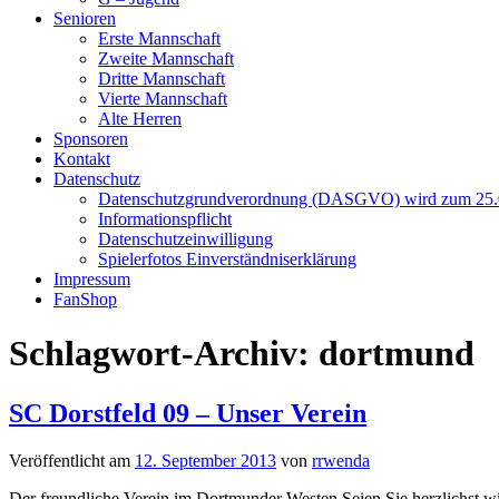
Senioren
Erste Mannschaft
Zweite Mannschaft
Dritte Mannschaft
Vierte Mannschaft
Alte Herren
Sponsoren
Kontakt
Datenschutz
Datenschutzgrundverordnung (DASGVO) wird zum 25.05
Informationspflicht
Datenschutzeinwilligung
Spielerfotos Einverständniserklärung
Impressum
FanShop
Schlagwort-Archiv:
dortmund
SC Dorstfeld 09 – Unser Verein
Veröffentlicht am
12. September 2013
von
rrwenda
Der freundliche Verein im Dortmunder Westen Seien Sie herzlichst w