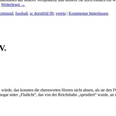
…
Weiterlesen
→
ortmund
,
fussball
,
sc dorstfeld 09
,
verein
|
Kommentar hinterlassen
V.
ürde, das konnten die ehrenwerten Herren nicht ahnen, als sie den FC 
sogar unter „Flutlicht“, das von der Reichsbahn „spendiert“ wurde, an