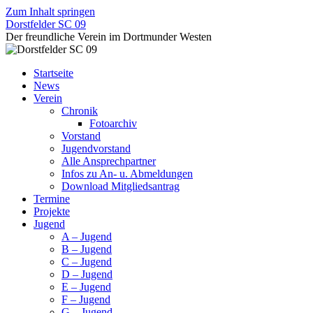
Zum Inhalt springen
Dorstfelder SC 09
Der freundliche Verein im Dortmunder Westen
Startseite
News
Verein
Chronik
Fotoarchiv
Vorstand
Jugendvorstand
Alle Ansprechpartner
Infos zu An- u. Abmeldungen
Download Mitgliedsantrag
Termine
Projekte
Jugend
A – Jugend
B – Jugend
C – Jugend
D – Jugend
E – Jugend
F – Jugend
G – Jugend