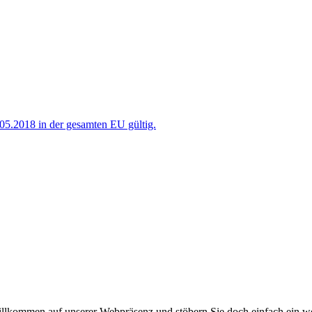
.2018 in der gesamten EU gültig.
illkommen auf unserer Webpräsenz und stöbern Sie doch einfach ein we