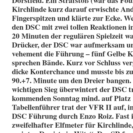
Dorstfeld. Ein Strafstoß (war das Fou
Kirchlinde kurz darauf erwischte An
Fingerspitzen und klärte zur Ecke. We
den DSC mit zwei tollen Reaktionen im
20 Minuten der regulären Spielzeit w
Drücker, der DSC war aufmerksam un
vehement die Führung – fünf Gelbe Ka
sprechen Bände. Kurz vor Schluss ve
dicke Konterchance und musste bis zu
90.+7. Minute um den Dreier bangen.
wichtigen Sieg überwintert der DSC tr
kommenden Sonntag mind. auf Platz 1
Tabellenführer trat der VFR II auf, i
DSC Führung durch Enzo Roiz. Fast
zweifelhafter Elfmeter für Kirchlind