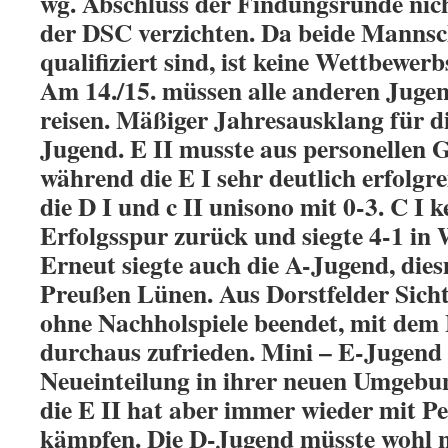
wg. Abschluss der Findungsrunde nich
der DSC verzichten. Da beide Mannsc
qualifiziert sind, ist keine Wettbewer
Am 14./15. müssen alle anderen Jug
reisen. Mäßiger Jahresausklang für d
Jugend. E II musste aus personellen 
während die E I sehr deutlich erfolgr
die D I und c II unisono mit 0-3. C I k
Erfolgsspur zurück und siegte 4-1 in 
Erneut siegte auch die A-Jugend, dies
Preußen Lünen. Aus Dorstfelder Sicht
ohne Nachholspiele beendet, mit dem 
durchaus zufrieden. Mini – E-Jugend 
Neueinteilung in ihrer neuen Umgebun
die E II hat aber immer wieder mit P
kämpfen. Die D-Jugend müsste wohl n