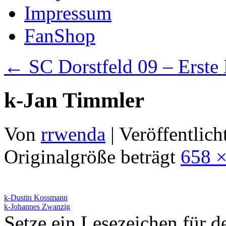
Impressum
FanShop
←
SC Dorstfeld 09 – Erste
k-Jan Timmler
Von
rrwenda
|
Veröffentlich
Originalgröße beträgt
658 ×
k-Dustin Kossmann
k-Johannes Zwanzig
Setze ein Lesezeichen für 