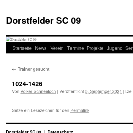
Zum
Inhalt
Dorstfelder SC 09
springen
Startseite
News
Verein
Termine
Projekte
Jugend
Sen
←
Trainer gesucht
1024-1426
Von
Volker Schneeloch
|
Veröffentlicht
5. September 2024
|
Die 
Setze ein Lesezeichen für den
Permalink
.
Dorstfelder SC 09
Datenschutz