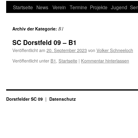
Startseite
News
Verein
Termine
Projekte
Jugend
Sen
B1
Archiv der Kategorie:
SC Dorstfeld 09 – B1
Veröffentlicht am
20. September 2023
von
Volker Schneeloch
Veröffentlicht unter
B1
,
Startseite
|
Kommentar hinterlassen
Dorstfelder SC 09
Datenschutz