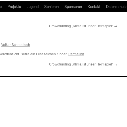
e
Projekte
Jugend
Senioren
Sponsoren
Kontakt
Datenschutz
Crowdfunding „Klima ist unser Heimspiel“
→
n
Volker Schneeloch
veröffentlicht. Setze ein Lesezeichen für den
Permalink
.
Crowdfunding „Klima ist unser Heimspiel“
→