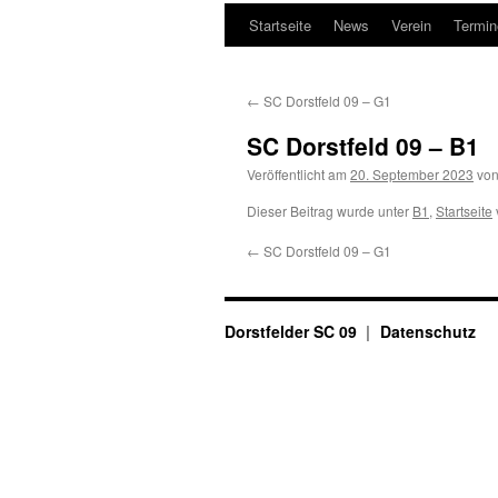
Startseite
News
Verein
Termin
←
SC Dorstfeld 09 – G1
SC Dorstfeld 09 – B1
Veröffentlicht am
20. September 2023
vo
Dieser Beitrag wurde unter
B1
,
Startseite
←
SC Dorstfeld 09 – G1
Dorstfelder SC 09
Datenschutz