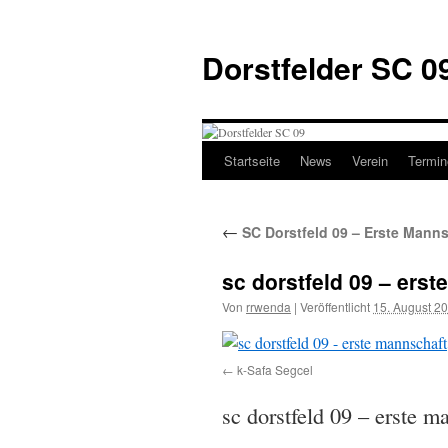
Zum
Inhalt
Dorstfelder SC 0
springen
Startseite
News
Verein
Termin
←
SC Dorstfeld 09 – Erste Manns
sc dorstfeld 09 – ers
Von
rrwenda
|
Veröffentlicht
15. August 2
k-Safa Segcel
sc dorstfeld 09 – erste m