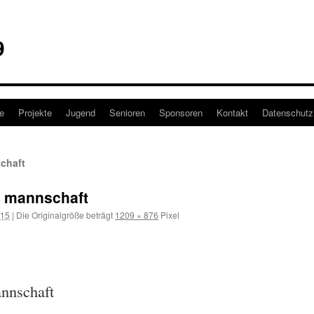
9
e
Projekte
Jugend
Senioren
Sponsoren
Kontakt
Datenschutz
chaft
te mannschaft
015
|
Die Originalgröße beträgt
1209 × 876
Pixel
annschaft