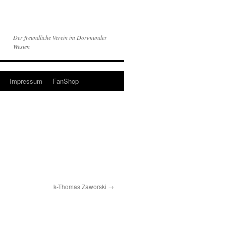
Der freundliche Verein im Dortmunder
Westen
Impressum
FanShop
k-Thomas Zaworski