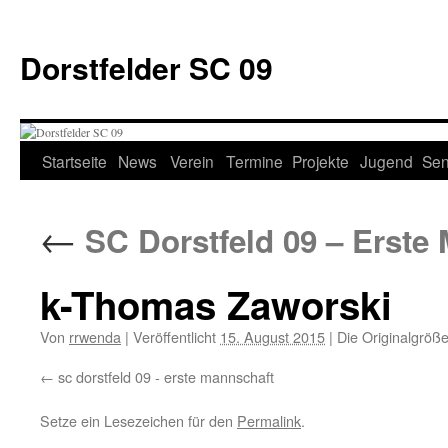
Zum
Inhalt
Dorstfelder SC 09
springen
Startseite
News
Verein
Termine
Projekte
Jugend
Sen
←
SC Dorstfeld 09 – Erste
k-Thomas Zaworski
Von
rrwenda
|
Veröffentlicht
15. August 2015
|
Die Originalgröße
sc dorstfeld 09 - erste mannschaft
Setze ein Lesezeichen für den
Permalink
.