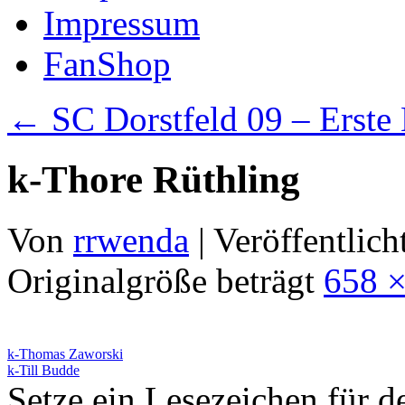
Impressum
FanShop
←
SC Dorstfeld 09 – Erste
k-Thore Rüthling
Von
rrwenda
|
Veröffentlich
Originalgröße beträgt
658 ×
k-Thomas Zaworski
k-Till Budde
Setze ein Lesezeichen für 